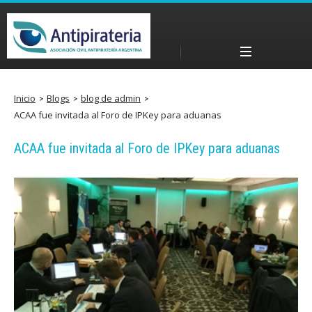
Pasar
al
contenido
Menú principal
principal
a
Inicio
Blogs
blog de admin
ACAA fue invitada al Foro de IPKey para aduanas
n
ACAA fue invitada al Foro de IPKey para aduanas
t
i
p
i
r
a