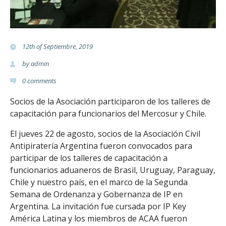
t
e
12th of Septiembre, 2019
r
by
admin
i
0
comments
a
Socios de la Asociación participaron de los talleres de
capacitación para funcionarios del Mercosur y Chile.
.
El jueves 22 de agosto, socios de la Asociación Civil
o
Antipiratería Argentina fueron convocados para
participar de los talleres de capacitación a
r
funcionarios aduaneros de Brasil, Uruguay, Paraguay,
g
Chile y nuestro país, en el marco de la Segunda
Semana de Ordenanza y Gobernanza de IP en
.
Argentina. La invitación fue cursada por IP Key
América Latina y los miembros de ACAA fueron
a