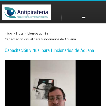
Pasar
al
contenido
Menú principal
principal
a
Inicio
Blogs
blog de admin
Capacitación virtual para funcionarios de Aduana
n
Capacitación virtual para funcionarios de Aduana
t
i
p
i
r
a