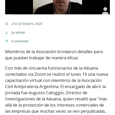
t
e
21st of Octubre, 2020
r
by
admin
i
0
comments
a
Miembros de la Asociación brindaron detalles para
que puedan trabajar de manera eficaz.
.
Con más de cincuenta funcionarios de la Aduana
o
conectados vía Zoom se realizó el lunes 19 una nueva
capacitación virtual con miembros de la Asociación
r
Civil Antipiratería Argentina. El encargado de abrir la
g
jornada fue Augusto Catoggio, Director de
Investigaciones de la Aduana, quien resaltó que “más
.
allá de la protección de los intereses comerciales de
las empresas que muchas veces se ven perjudicadas,
a