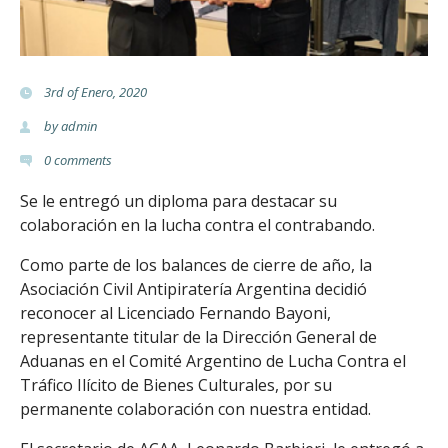
t
e
3rd of Enero, 2020
r
by
admin
i
0
comments
a
Se le entregó un diploma para destacar su
colaboración en la lucha contra el contrabando.
.
Como parte de los balances de cierre de año, la
o
Asociación Civil Antipiratería Argentina decidió
reconocer al Licenciado Fernando Bayoni,
r
representante titular de la Dirección General de
g
Aduanas en el Comité Argentino de Lucha Contra el
Tráfico Ilícito de Bienes Culturales, por su
.
permanente colaboración con nuestra entidad.
a