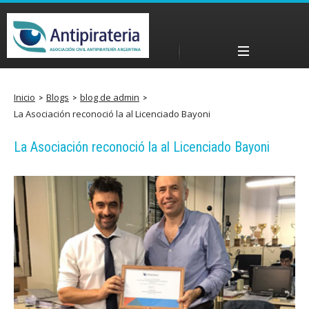
Pasar
al
contenido
Menú principal
principal
a
Inicio
Blogs
blog de admin
La Asociación reconoció la al Licenciado Bayoni
n
La Asociación reconoció la al Licenciado Bayoni
t
i
p
i
r
a