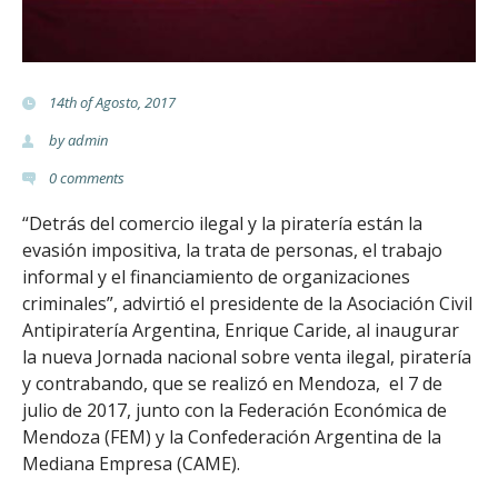
t
e
14th of Agosto, 2017
r
by
admin
i
0
comments
a
“Detrás del comercio ilegal y la piratería están la
evasión impositiva, la trata de personas, el trabajo
.
informal y el financiamiento de organizaciones
criminales”, advirtió el presidente de la Asociación Civil
o
Antipiratería Argentina, Enrique Caride, al inaugurar
r
la nueva Jornada nacional sobre venta ilegal, piratería
y contrabando, que se realizó en Mendoza, el 7 de
g
julio de 2017, junto con la Federación Económica de
Mendoza (FEM) y la Confederación Argentina de la
.
Mediana Empresa (CAME).
a