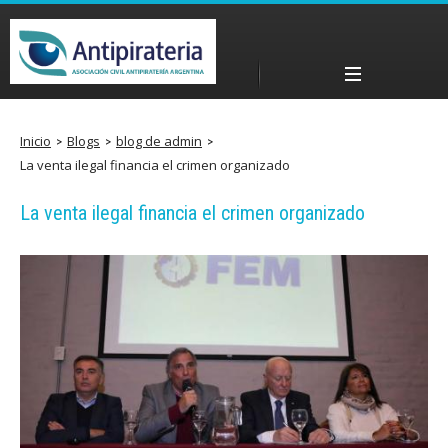
Pasar
al
contenido
Menú principal
principal
a
Inicio
Blogs
blog de admin
La venta ilegal financia el crimen organizado
n
La venta ilegal financia el crimen organizado
t
i
p
i
r
a