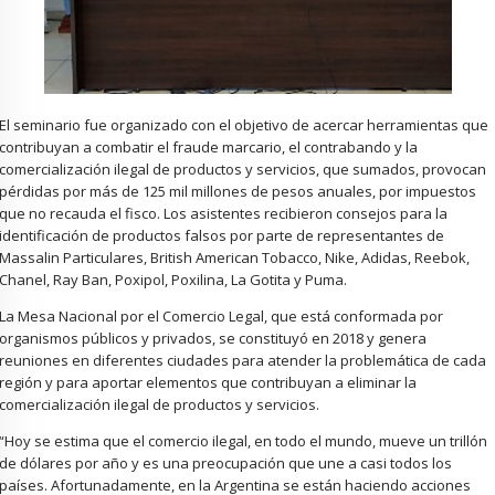
El seminario fue organizado con el objetivo de acercar herramientas que
contribuyan a combatir el fraude marcario, el contrabando y la
comercialización ilegal de productos y servicios, que sumados, provocan
pérdidas por más de 125 mil millones de pesos anuales, por impuestos
que no recauda el fisco. Los asistentes recibieron consejos para la
identificación de productos falsos por parte de representantes de
Massalin Particulares, British American Tobacco, Nike, Adidas, Reebok,
Chanel, Ray Ban, Poxipol, Poxilina, La Gotita y Puma.
La Mesa Nacional por el Comercio Legal, que está conformada por
organismos públicos y privados, se constituyó en 2018 y genera
reuniones en diferentes ciudades para atender la problemática de cada
región y para aportar elementos que contribuyan a eliminar la
comercialización ilegal de productos y servicios.
“Hoy se estima que el comercio ilegal, en todo el mundo, mueve un trillón
de dólares por año y es una preocupación que une a casi todos los
países. Afortunadamente, en la Argentina se están haciendo acciones