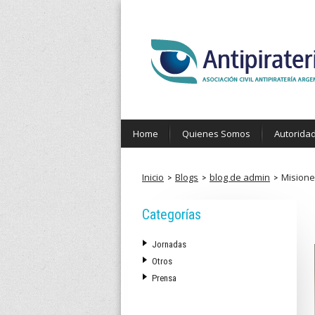
Pasar
al
contenido
principal
a
Home
Quienes Somos
Autorida
n
t
Inicio
Blogs
blog de admin
Misione
i
Categorías
p
Jornadas
i
Otros
Prensa
r