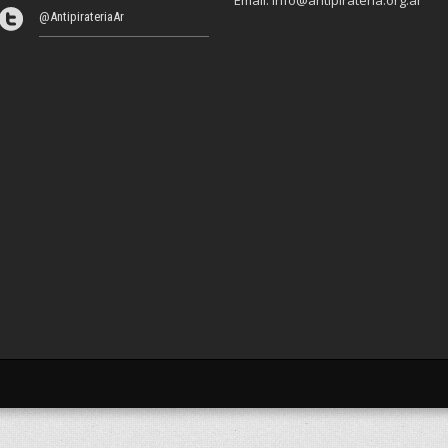
Email:
info@antipirateria.org.ar
@AntipirateriaAr