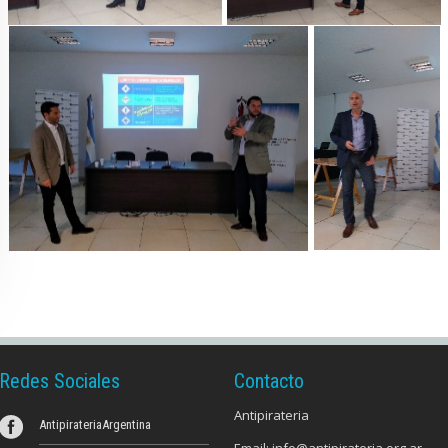
Redes Sociales
Contacto
Antipirateria
AntipirateriaArgentina