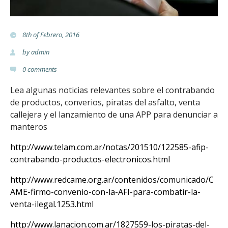
t
e
8th of Febrero, 2016
by
admin
r
0
comments
i
Lea algunas noticias relevantes sobre el contrabando
a
de productos, converios, piratas del asfalto, venta
callejera y el lanzamiento de una APP para denunciar a
.
manteros
o
http://www.telam.com.ar/notas/201510/122585-afip-
contrabando-productos-electronicos.html
r
http://www.redcame.org.ar/contenidos/comunicado/C
g
AME-firmo-convenio-con-la-AFI-para-combatir-la-
venta-ilegal.1253.html
.
http://www.lanacion.com.ar/1827559-los-piratas-del-
a