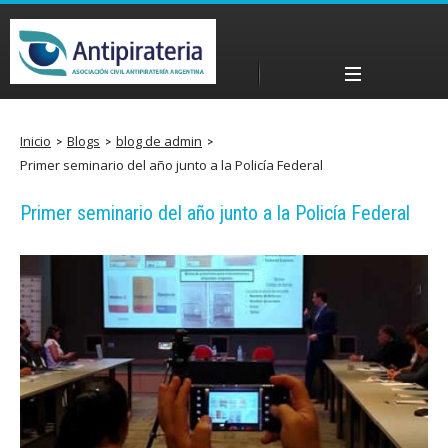
Pasar
al
contenido
Menú principal
principal
a
Inicio
Blogs
blog de admin
Primer seminario del año junto a la Policía Federal
n
Primer seminario del año junto a la Policía Federal
t
i
p
i
r
a