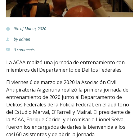
t
e
9th of Marzo, 2020
r
by
admin
i
0
comments
a
La ACAA realizó una jornada de entrenamiento con
miembros del Departamento de Delitos Federales
.
El viernes 6 de marzo de 2020 la Asociación Civil
o
Antipiratería Argentina realizó la primera jornada de
entrenamiento de 2020 junto al Departamento de
r
Delitos Federales de la Policía Federal, en el auditorio
g
del Estudio Marval, O´Farrell y Mairal. El presidente de
la ACAA, Enrique Caride, y el comisario Lionel Selva,
.
fueron los encargados de darles la bienvenida a los
casi 60 asistentes y de abrir la jornada.
a