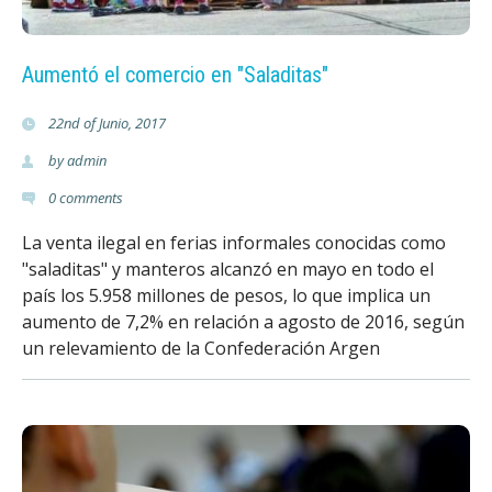
t
e
Aumentó el comercio en "Saladitas"
r
22nd of Junio, 2017
by
admin
i
0
comments
a
La venta ilegal en ferias informales conocidas como
.
"saladitas" y manteros alcanzó en mayo en todo el
país los 5.958 millones de pesos, lo que implica un
o
aumento de 7,2% en relación a agosto de 2016, según
un relevamiento de la Confederación Argen
r
g
.
a