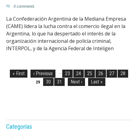
0
comments
La Confederación Argentina de la Mediana Empresa
(CAME) lidera la lucha contra el comercio ilegal en la
Argentina, lo que ha despertado el interés de la
organización internacional de policía criminal,
INTERPOL, y de la Agencia Federal de Inteligen
P
á
…
« First
‹ Previous
23
24
25
26
27
28
g
30
31
Next ›
Last »
29
i
n
a
s
Categorías