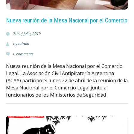
t
e
Nueva reunión de la Mesa Nacional por el Comercio
r
7th of Julio, 2019
by
admin
i
0
comments
a
Nueva reunión de la Mesa Nacional por el Comercio
.
Legal. La Asociación Civil Antipiratería Argentina
(ACAA) participó el lunes 22 de abril de la reunión de la
o
Mesa Nacional por el Comercio Legal junto a
funcionarios de los Ministerios de Seguridad
r
g
.
a