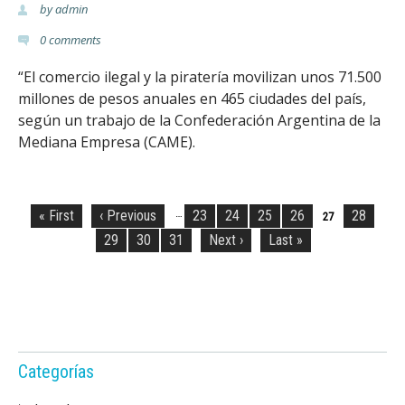
by
admin
0
comments
“El comercio ilegal y la piratería movilizan unos 71.500
millones de pesos anuales en 465 ciudades del país,
según un trabajo de la Confederación Argentina de la
Mediana Empresa (CAME).
P
á
…
« First
‹ Previous
23
24
25
26
28
27
g
29
30
31
Next ›
Last »
i
n
a
s
Categorías