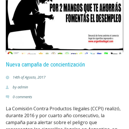
r
Nueva campaña de concientización
14th of Agosto, 2017
by
admin
0
comments
La Comisión Contra Productos Ilegales (CCPI) realizó,
durante 2016 y por cuarto año consecutivo, la
campaña para alertar sobre el peligro que